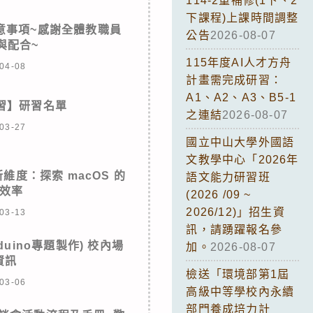
114-2重補修(1下、2
下課程)上課時間調整
意事項~感謝全體教職員
公告
2026-08-07
與配合~
115年度AI人才方舟
04-08
計畫需完成研習：
A1、A2、A3、B5-1
研習】研習名單
之連結
2026-08-07
03-27
國立中山大學外國語
文教學中心「2026年
新維度：探索 macOS 的
語文能力研習班
效率
(2026 /09 ~
2026/12)」招生資
03-13
訊，請踴躍報名參
duino專題製作) 校內場
加。
2026-08-07
資訊
檢送「環境部第1屆
03-06
高級中等學校內永續
部門養成培力計