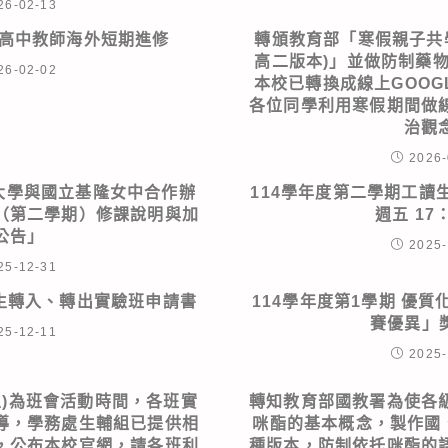
26-02-13
送高中教師海外短期進修
轉頒教育部「寒假親子共
高二版本)」並做防制藥
26-02-02
本校已轉換成線上GOOG
各位同學利用寒假期間做
治觀
2026-
大學與國立基隆女中合作辦
114學年度第二學期工讀生申
（第二學期）修課說明與加
週五 17：
公告」
2025-
25-12-31
學生轉入、轉出實驗班申請書
114學年度第1學期 優
賽優異」
25-12-11
2025-
期五)為班會活動時間，各班實
轉知教育部國教署為使各
導，學務處生輔組已提供相
咪酯的基本概念，製作國
，公布本校官網，請各班利
種版本，防制依托咪酯的