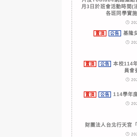
月3日於班會活動時間(
各班同學實
20
基隆
置頂
公告
20
本校11
置頂
公告
員會
20
114學
置頂
公告
20
財團法人台北行天宮
20