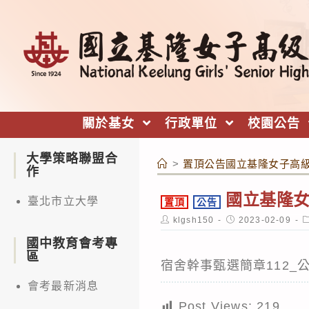
跳
轉
至
主
要
內
關於基女
行政單位
校園公告
容
大學策略聯盟合
>
置頂公告國立基隆女子高級
作
國立基隆女
臺北市立大學
置頂
公告
Post
Post
P
klgsh150
2023-02-09
author:
published:
c
國中教育會考專
區
宿舍幹事甄選簡章112_
會考最新消息
Post Views:
219