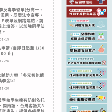
學反毒學習單(分高一、
物濫用、反毒法令宣導，
LE表單及網路連結，請
線上填答，以加強同學法
念。
01-15
請 (自即日起至 1/30
00 止)
12-26
質化輔助方案「多元智能競
獎學金￼
11-20
級學校學生擁有防制依托
、閩南語、台灣客語共3
語音廣告，提供各級學校