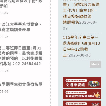
座談會活動流程及手冊~歡
畫」【教師培力永續
參加
工作坊】簡章1份，
03-02
請貴校鼓勵教師
踴躍報名
2026-08-
6年淡江大學學系博覽會，
07
填寫意願調查表單
02-25
115學年度高二第一
階段轉組申請(8月13
官二專班即日起至3月31
日中午12點截
報考的同學，盡快完成體
止)
2026-08-06
測驗的預約，以利後續報
站：02-24654442
More
02-24
第2學期學生宿舍住宿名單
02-09