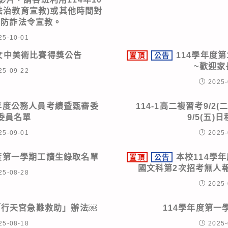
法治教育宣教)或其他時間對
施防詐法令宣教。
25-10-01
女中美術比賽得獎公告
114學年度
置頂
公告
~歡迎家
25-09-22
2025-
4年度公務人員考績暨甄審委
114-1高二複習考9/2
委員名單
9/5(五)
25-09-01
2025-
年度第一學期工讀生錄取名單
本校114學
置頂
公告
國文科第2次招考無人
25-08-28
2025-
「行天宮急難救助」辦法￼
114學年度第一
25-08-18
2025-