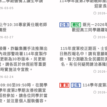
度第二學期儲備工讀生申請
114學年度第2學期親師
迎家長
26-03-05
2026-
上午10:30專家黃仕親老師
逐光－202
公告
轉知
講授
歡迎高三同學踴躍
26-02-27
2026-
頻傳，詐騙集團手法推陳出
115年度軍校正期班、士
內政部警政署114年度製作
日熱烈報名中！請有意願
更新為30秒版本，另更新
檢、智力測驗及全民國防
下載，請各班於休假前等重要
名，有任何疑問請洽基隆招募
育時實施法令宣教。
2026-
26-02-24
09:00至09:50時，在開學
114學年度
置頂
公告
4學年度第2學期友善校園宣
2026-
蒞校參加，請各位同學於當
校，並注意個人服裝儀容。