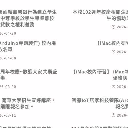
署函轉臺灣銀行為建立學生
本校102週年校慶相關注
級中等學校於學生畢業離校
生的協助
學貸款之權利義務
2026-
26-04-20
rduino專題製作) 校內場
【iMac校內
取名單
2026-
26-04-08
02周年校慶~歡迎大家共襄盛
【iMac校內研習】 iMac
舉
優雅與
26-03-20
2026-
、南華大學招生宣導講座，
智慧IoT居家科技營隊(Ar
學踴躍報名參加。
報名
26-03-11
2026-