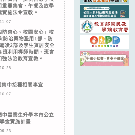
用重要集會、午餐及放學
檔實施法令宣教。
11-07
四防齊心、校園安心」校
(防治藥物濫用1部、防
霸凌2部及學生賃居安全
請各班利用導師時間、班會
加強法治教育宣教。
10-28
園集中接種相關事宜
10-07
國中畢業生升學本市公立
學金實施計畫
09-23