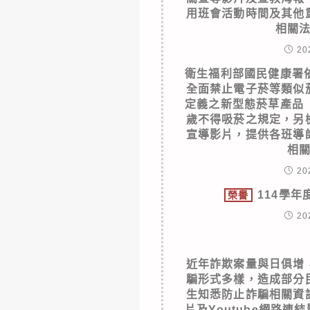
用班會活動時間及其他
相關
20
衛生福利部國民健康署
全面禁止電子菸等類似
定義之新型態菸草產品
歲不得吸菸之規定，另
宣導影片，提供各班導
相
20
114學
榮譽
20
近年詐欺案量與日俱增
騙形式多樣，造成部分
生知悉防止詐騙相關資
片及Youtube網路連