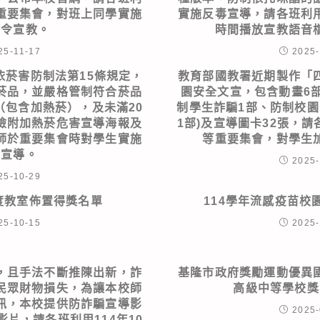
重要集會，對班上同學實施
實施反毒宣導，請各班利
法令宣教。
時間播放宣教語音
25-11-17
2025-
依菸害防制法第15條規定，
教育部國教署近期製作「
菸品，並嚴格管制符合菸品
園安全文宣，包含動畫6部
（包含加熱菸），及未滿20
制學生詐騙1部、防制校園
檢附加熱菸危害宣導海報及
1部)及宣導圖卡32張，
師於重要集會時對學生實施
等重要集會，對學生
關宣導。
2025-
25-10-29
年度教室佈置得獎名單
114學年流感疫苗校
25-10-15
2025-
，且手法不斷推陳出新，詐
基隆市政府獎勵運動優異
民眾財物損失，為讓本校師
高級中等學校獎
訊，本校提供防詐騙宣導影
2025-
結影片，請各班利用114年10