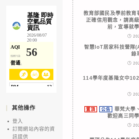
教育部國民及學前教育
正確信用觀念，請高
前，宣導就
20
智慧IoT居家科技營隊(A
錄
20
114學年度基隆女中1
20
其他操作
華梵大學
置頂
公告
歡迎高三同
登入
20
訂閱網站內容的資
訊提供