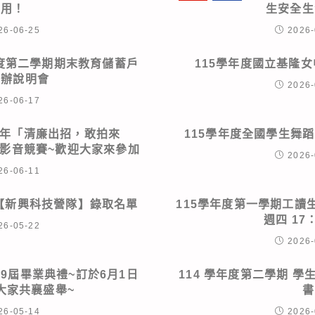
利用！
生安全生
26-06-25
2026-
年度第二學期期末教育儲蓄戶
115學年度國立基隆
申辦說明會
2026-
26-06-17
5年「清廉出招，敢拍來
115學年度全國學生舞蹈
理短影音競賽~歡迎大家來參加
2026-
26-06-11
區【新興科技營隊】錄取名單
115學年度第一學期工讀生申
週四 17：
26-05-22
2026-
79屆畢業典禮~訂於6月1日
114 學年度第二學期 
大家共襄盛舉~
書
26-05-14
2026-