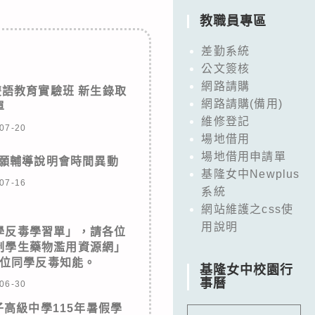
教職員專區
差勤系統
公文簽核
網路請購
雙語教育實驗班 新生錄取
網路請購(備用)
單
維修登記
07-20
場地借用
場地借用申請單
志願輔導說明會時間異動
基隆女中Newplus
07-16
系統
網站維護之css使
用說明
學反毒學習單」，請各位
制學生藥物濫用資源網」
位同學反毒知能。
基隆女中校園行
事曆
06-30
高級中學115年暑假學