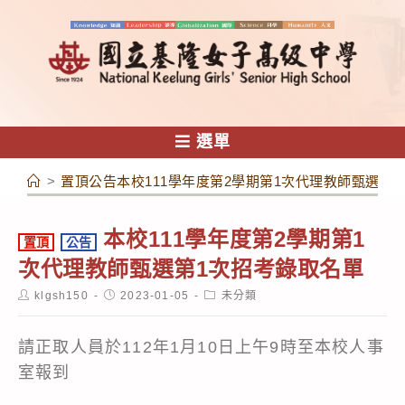
跳
轉
至
主
要
內
選單
容
>
置頂公告本校111學年度第2學期第1次代理教師甄選第
本校111學年度第2學期第1
置頂
公告
次代理教師甄選第1次招考錄取名單
Post
Post
Post
klgsh150
2023-01-05
未分類
author:
published:
category:
請正取人員於112年1月10日上午9時至本校人事
室報到