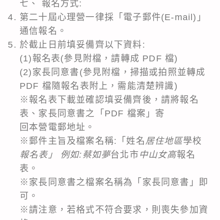
七、 報名方式:
第二十屆心理營一律採「電子郵件(E-mail)」
通信報名。
於截止日前填妥備齊以下資料:
(1)報名表(參見附檔，請轉成 PDF 檔)
(2)家長同意書(參見附檔，掃描或拍照並轉成
PDF 檔隨報名表附上，需能清楚辨識)
※報名表下載並確認填妥備齊後，請將報名
表、家長同意書之「PDF 檔案」寄
回本營電郵地址。
※郵件主旨及檔案名稱:「姓名
居住地區
學校
報名表」 例如:蔡如夢
台北市
中山女高
報名
表。
※家長同意書之檔案名稱為「家長同意書」即
可。
※請注意，若格式不符合要求，則喪失參加資