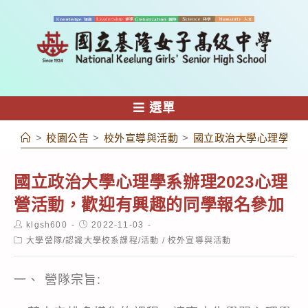
跳
轉
至
主
要
內
選單
容
>
校園公告
>
校外宣導與活動
>
國立政治大學心理學系辦
國立政治大學心理學系辦理2023心理
營活動，歡迎有興趣的同學報名參加
Post
Post
klgsh600
2022-11-03
author:
published:
Post
大學營隊/認識大學校系課程/活動
/
校外宣導與活動
category:
一、 營隊宗旨: