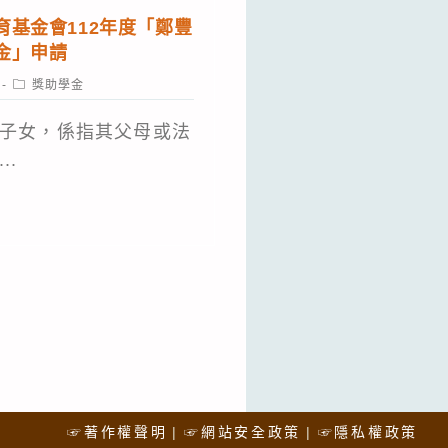
基金會112年度「鄭豐
金」申請
Post
獎助學金
category:
子女，係指其父母或法
..
☞著作權聲明
☞網站安全政策
☞隱私權政策