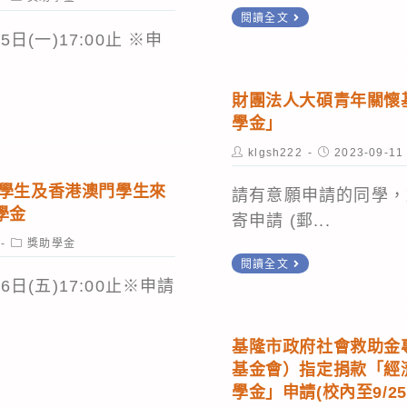
category:
新
獎
閱讀全文
學
北
日(一)17:00止 ※申
學
金」
市
金
溫
(校
財團法人大碩青年關懷
馨
內
學金」
助
10/6
Post
Post
klgsh222
2023-09-11
學
author:
published:
止)
國學生及香港澳門學生來
圓
請有意願申請的同學，於1
學金
夢
寄申請 (郵...
基
Post
獎助學金
category:
財
閱讀全文
金
團
日(五)17:00止※申請
(校
法
內
人
10/18
基隆市政府社會救助金
大
基金會）指定捐款「經
止)
碩
學金」申請(校內至9/25