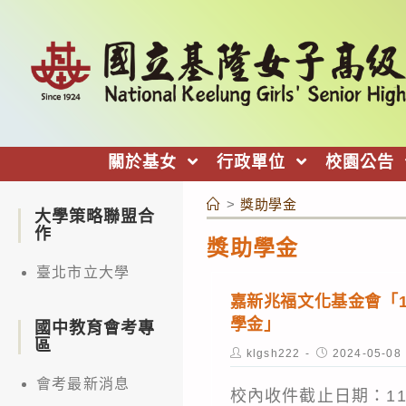
跳
轉
至
主
要
內
關於基女
行政單位
校園公告
容
>
獎助學金
大學策略聯盟合
作
獎助學金
臺北市立大學
嘉新兆福文化基金會「1
學金」
國中教育會考專
區
Post
Post
klgsh222
2024-05-08
author:
published:
會考最新消息
校內收件截止日期：11