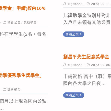
青
Post
Post
klgsh222
2023-09-11
author:
published:
學金」申請(校內10/6
年
關
此獎助學金特別針對非
懷
入戶且未領有其他公費.
Post
校園公告
/
獎助學金
category:
基
基
科在學學生(2名，每名
閱讀全文
金
隆
會
市
「大
政
劉昌平先生紀念獎學金
碩
府
清
Post
Post
klgsh222
2023-09-06
社
author:
published:
寒
會
勤學優秀學生獎學金」
申請資格 高中（職）畢
獎
救
國內各大學之日夜...
助
助
Post
獎助學金
學
category:
劉
金
閱讀全文
金」
昌
個月以上現為國內公私
專
平
..
戶