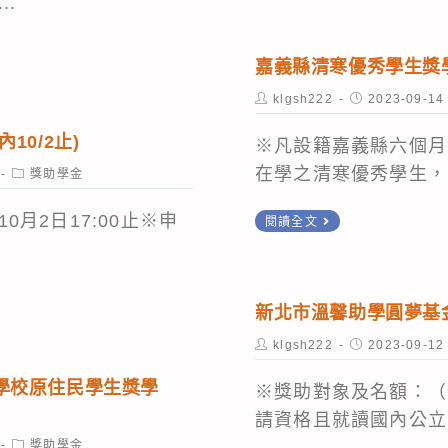
..
女
市
獎
高
助
嘉義縣清寒優秀學生獎學金
級
學
Post
Post
klgsh222
2023-09-14
中
author:
published:
金】
等
10/2止)
※凡設籍嘉義縣六個月
以
在學之清寒優秀學生，.
Post
獎助學金
category:
上
嘉
月2日17:00止※申
學
閱讀全文
義
校
縣
清
清
寒
新北市溫馨助學圓夢基金(
寒
優
Post
Post
klgsh222
2023-09-12
優
author:
published:
秀
秀
學校原住民學生獎學
學
※獎助對象及名額：（
學
生
請資格且就讀國內公立.
生
Post
獎
獎助學金