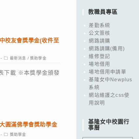
教職員專區
差勤系統
公文簽核
女中校友會獎學金(收件至
網路請購
網路請購(備用)
維修登記
Post
最新消息
/
獎助學金
category:
場地借用
場地借用申請單
表下載 ※本獎學金頒發
基隆女中Newplus
系統
網站維護之css使
用說明
基隆女中校園行
欽大圓滿佛學會獎助學金
事曆
Post
獎助學金
category: