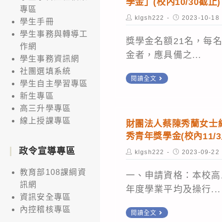
學金」(校內10/30截止)
嘉
專區
活
新
Post
Post
klgsh222
2023-10-18
學生手冊
教
author:
published:
體
學生事務與轉導工
育
獎學金名額21名，每名
育
作網
基
金者，應具備之...
獎
學生事務資訊網
金
學
社團選填系統
「古
閱讀全文
會
學生自主學習專區
金」
願
獎
新生專區
慈
助
高三升學專區
善
線上授課專區
學
財團法人蔡陳秀蘭女士
會
秀青年獎學金(校內11/3
金
『向
(身
政令宣導專區
Post
Post
klgsh222
2023-09-22
上
author:
published:
障
教育部108課綱資
一
一、申請資格：本校高
及
訊網
路』
年度學業平均及操行...
清
資訊安全專區
清
寒)
內控稽核專區
財
閱讀全文
寒