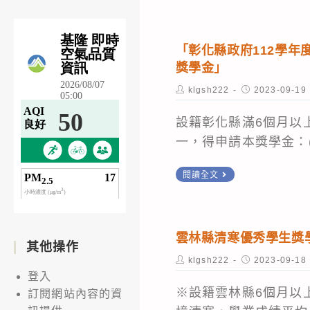
團
高
法
中
人
職
「彰化縣政府112學年
蔡
獎學金」
學
陳
生
Post
Post
klgsh222
2023-09-19
秀
author:
published:
獎
蘭
設籍彰化縣滿6個月以
學
女
一，得申請本獎學金：(.
金」
士
(校
「彰
閱讀全文
紀
內
化
念
10/30
縣
文
截
政
教
雲林縣清寒優秀學生獎學金
止)
其他操作
府
基
Post
Post
klgsh222
2023-09-18
112
author:
published:
金
登入
學
※設籍雲林縣6個月以
會
訂閱網站內容的資
年