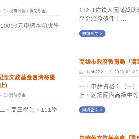
基
112-1佐欽大圓滿獎
Post
校園公告
/
獎助學金
category:
隆
學金頒發條件：...
女
10000元申請本項獎學
112
中
閱讀全文
學
校
年
友
度
會
高雄市政府教育局「清
第
獎
Post
Post
klgsh222
2023-09-22
1
author:
published:
紀念文教基金會清寒優
學
學
止)
金
一、申請資格：（一）
期
(收
上，就讀國內高級中等以
Post
獎助學金
category:
佐
件
高
二、高三學生。111學
欽
閱讀全文
至
雄
大
2/17
市
圓
下
政
滿
白曉燕文教基金會【警
午