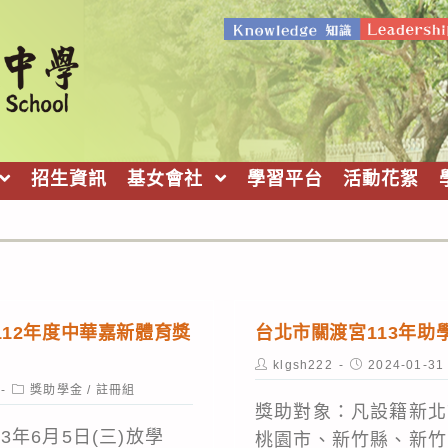
招生資訊
基女會社
學習平台
活動花絮
12年度中華嘉新體育獎
台北市關渡宮113年助
Post
Post
klgsh222
2024-01-31
author:
published:
Post
獎助學金
/
註冊組
category:
獎助對象：凡設籍新北
3年6月5日(三)放學
桃園市、新竹縣、新竹.