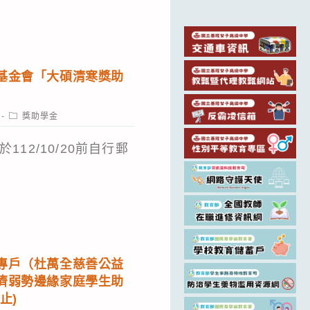
基金會「大碩清寒獎助
Post
獎助學金
category:
12/10/20前自行郵
專戶（杜萬全慈善公益
濟弱勢邊緣家庭學生助
止)