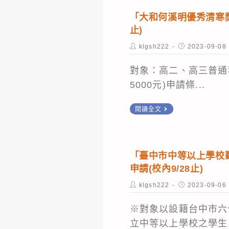
住
度
民
「大和何溪明優秀清寒獎
第
止)
學
1
生
Post
Post
klgsh222
2023-09-08
學
author:
published:
獎
期
對象：高二、高三普通
學
外
5000元)申請條...
金」
國
「大
閱讀全文
學
和
生
何
及
溪
香
「臺中市中等以上學校
明
申請(校內9/28止)
港
優
澳
Post
Post
klgsh222
2023-09-06
秀
author:
published:
門
清
※對象以設籍台中市六
學
寒
立中等以上學校之學生.
生