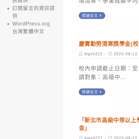
訊提供
境清寒，學業成績平均.
清
度
訂閱留言的資訊提
寒
雲
第
供
閱讀全文
優
林
WordPress.org
1
秀
縣
台灣繁體中文
學
青
清
期
慶寶勤勞清寒獎學金(校內
年
寒
自
獎
Post
Post
klgsh222
2023-09-12
優
author:
published:
強
學
秀
優
校內申請截止日期：至10
金
學
秀
請對象：高級中...
(校
生
學
內
慶
獎
閱讀全文
生
11/3
寶
學
獎
止)
勤
金
學
勞
(10/4
「新北市高級中等以上
金」
清
止)
金」
寒
Post
Post
klgsh222
2023-09-11