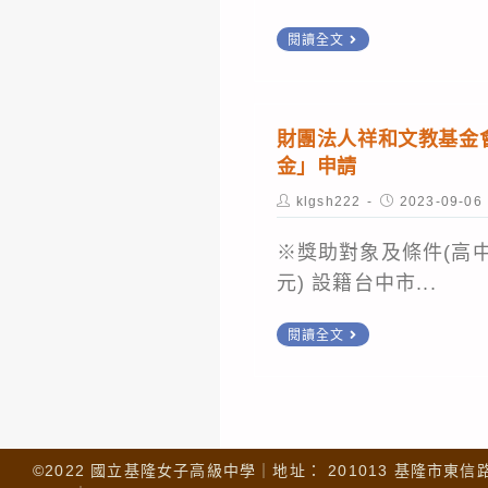
獎
來
「臺
閱讀全文
學
臺
中
金」
就
市
申
讀
中
請
財團法人祥和文教基金會
高
等
金」申請
(校
級
以
內
Post
Post
klgsh222
2023-09-06
中
上
author:
published:
10/6
等
學
※獎助對象及條件(高中
止)
學
校
元) 設籍台中市...
校
勤
獎
財
閱讀全文
學
學
團
優
金
法
秀
人
學
祥
生
©2022 國立基隆女子高級中學｜地址： 201013 基隆市東信路 32
和