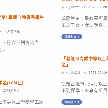
府
佛
5
Post
Post
klgsh222
2023-09-20
教
author:
published:
學
點
育
度第1學期自強優秀學生
會
獎勵對象：警政署所屬
止)
局
獎
工之子女。獎助對象：.
「清
Post
助
獎助學金
category:
白
寒
閱讀全文
學
曉
上，符合下列情形之
優
金
燕
..
秀
文
學
「基隆市高級中等以上
教
生
金」
基
獎
Post
Post
klgsh222
2023-09-19
金
author:
published:
學
(10/4止)
會
設籍基隆市六個月以上
金」
【警
下列標準，未享有公費.
Post
獎助學金
category:
察
「基
上中等以上學校學生家
閱讀全文
子
隆