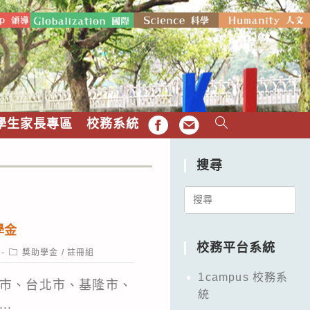
學生家長專區
校務系統
FB
EMAIL
搜尋
Search
for:
學金
校務平台系統
Post
獎助學金
/
註冊組
category:
1campus 校務系
市、台北市、基隆市、
統
..