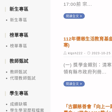
17:00前 宗...
新生專區
嘉
閱讀全文
新生專區
新
兆
榜單專區
福
112年德慈生活教育基
文
寒)
榜單專區
化
Post
Post
klgsh222
2023-10-25
基
author:
published:
教師甄試
金
(一) 獎學金類別：清
會
領有縣市政府列冊...
教師甄試
「112
代理教師甄試
112
閱讀全文
年
年
度
學生專區
德
中
慈
成績缺曠
華
「古願慈善會『向上一
學生學習歷程檔案
生