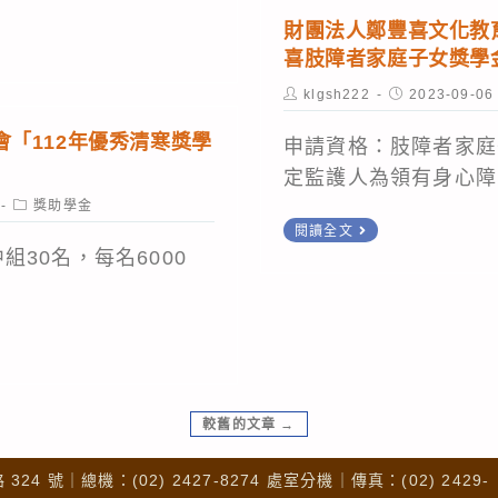
先
（杜
財團法人鄭豐喜文化教育
生
萬
喜肢障者家庭子女獎學
紀
全
Post
Post
klgsh222
2023-09-06
念
author:
published:
慈
「112年優秀清寒獎學
獎
申請資格：肢障者家庭
善
學
定監護人為領有身心障.
公
金
Post
獎助學金
益
category:
財
閱讀全文
基
團
組30名，每名6000
金
法
會）
人
指
鄭
定
豐
捐
喜
較舊的文章
→
款
文
「經
化
4 號｜總機：(02) 2427-8274 處室分機｜傳真：(02) 2429-
濟