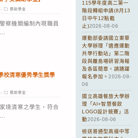
115學年度高二第一
Post
獎助學金
階段轉組申請(8月13
category:
日中午12點截
警察機關編制內現職員
止)
2026-08-06
..
運動部委請國立東華
大學辦理「適應運動
共學行動站」第二階
段與離島場研習海報
及各區簡章，請踴躍
學校清寒優秀學生獎學
報名參加。
2026-08-
06
Post
獎助學金
國立高雄餐旅大學辦
category:
理「AI+智慧餐飲
家境清寒之學生，符合
LOGO設計競賽」活
..
動
2026-08-06
檢送普通型高級中等