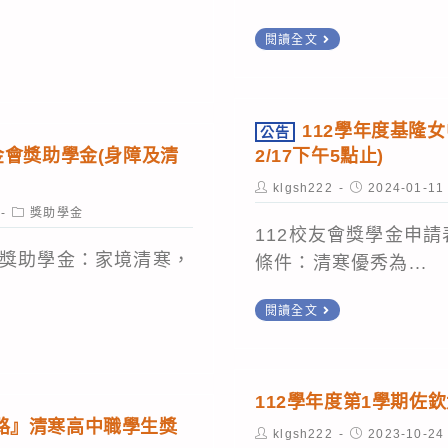
台
閱讀全文
北
市
關
112學年度基隆
公告
渡
金會獎助學金(身障及清
2/17下午5點止)
宮
Post
Post
klgsh222
2024-01-11
113
author:
published:
Post
獎助學金
category:
年
112校友會獎學金申請
助
寒獎助學金：家境清寒，
條件：清寒優秀為...
學
公
閱讀全文
金
告
112
學
112學年度第1學期佐
年
路』清寒高中職學生獎
Post
Post
klgsh222
2023-10-24
度
author:
published: