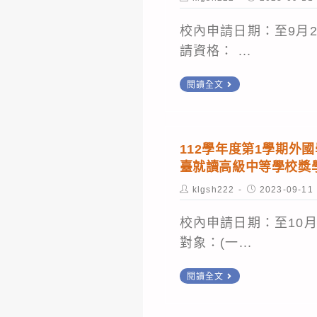
獎
author:
published:
學
校內申請日期：至9月25
金
請資格： ...
(校
「新
閱讀全文
內
北
10/2
市
止)
高
112學年度第1學期外
級
臺就讀高級中等學校獎
中
Post
Post
klgsh222
2023-09-11
等
author:
published:
以
校內申請日期：至10月6
上
對象：(一...
學
112
閱讀全文
校
學
原
年